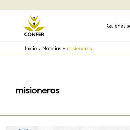
Ir
al
contenido
Quiénes 
Inicio
Noticias
misioneros
misioneros
Abiertas