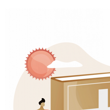
Formación
misionera
para
abrir
horizontes