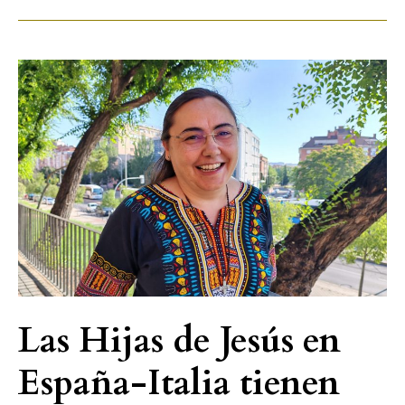
Las
Hijas
de
Jesús
en
España-
Italia
tienen
nueva
superiora
provincial
Las Hijas de Jesús en
España-Italia tienen