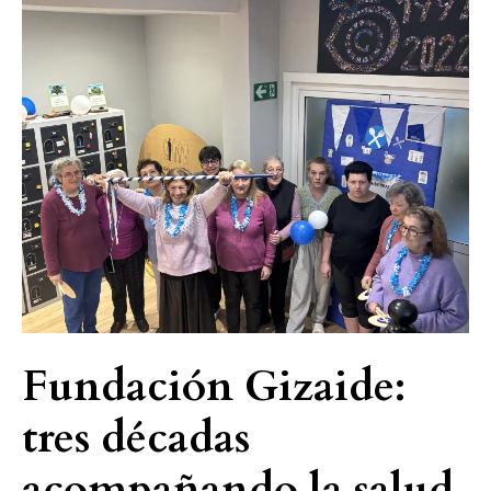
Fundación
Gizaide:
tres
décadas
acompañando
la
salud
mental
Fundación Gizaide:
tres décadas
acompañando la salud