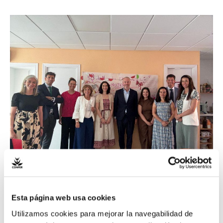
La
CONFER
colabora
con
Santander
Asset
Management
en el
proyecto
`Enlaces
360
´
de
La CONFER colabora
las
Esta página web usa cookies
con Santander Asset
Oblatas
Utilizamos cookies para mejorar la navegabilidad de