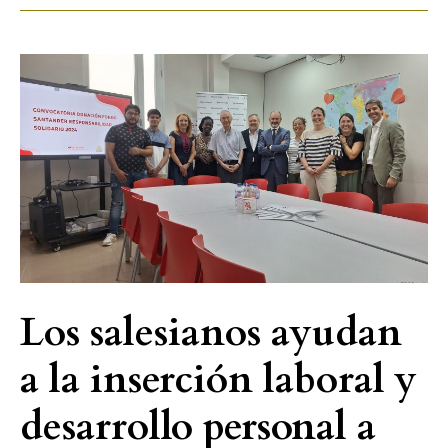
Los
salesianos
ayudan
a
la
inserción
laboral
y
desarrollo
personal
Los salesianos ayudan
a
a la inserción laboral y
los
jóvenes
desarrollo personal a
vulnerables
en