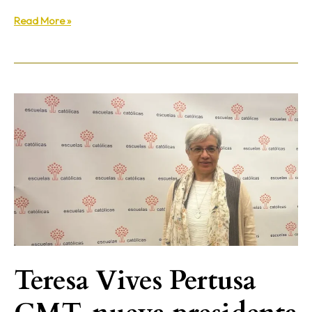
Read More »
Teresa
Vives
Pertusa
CMT,
nueva
presidenta
de
Escuelas
Católicas
Teresa Vives Pertusa