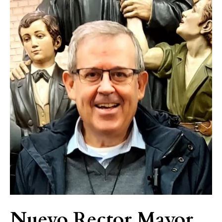
Nuevo
Rector
Mayor
de
la
Congregación
Salesiana
Nuevo Rector Mayor