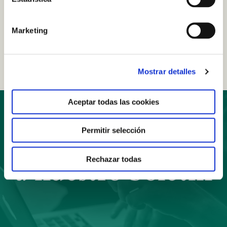
91 519 36 35
miguel.campo@confer.es
Marketing
teodoro.bahillo@confer.es
rufino.callejo@confer.es
Mostrar detalles
Aceptar todas las cookies
Permitir selección
Suscríbete
Rechazar todas
a nuestro boletín