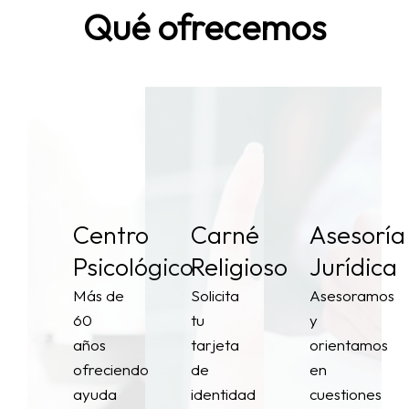
Qué ofrecemos
Centro
Carné
Asesoría
Psicológico
Religioso
Jurídica
Más de
Solicita
Asesoramos
60
tu
y
años
tarjeta
orientamos
ofreciendo
de
en
ayuda
identidad
cuestiones