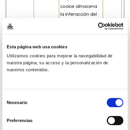
cookie almacena
la interacción del
usuario con el
mapa con el
objeto de mejorar
su funcionabilidad.
Esta página web usa cookies
centerLon
Microsoft
Utilizada en el
Persist
Utilizamos cookies para mejorar la navegabilidad de
nuestra página, su acceso y la personalización de
gitude
contexto de la
ente
nuestros contenidos.
integración del
mapa web. La
cookie almacena
la interacción del
Selección
usuario con el
Necesario
de
mapa con el
consentimiento
objeto de mejorar
Preferencias
su funcionabilidad.