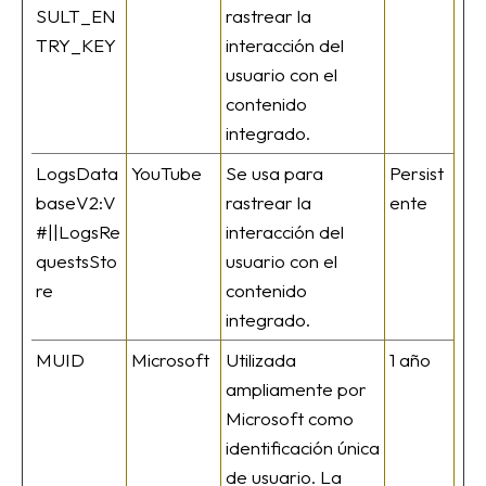
SULT_EN
rastrear la
TRY_KEY
interacción del
usuario con el
contenido
integrado.
LogsData
YouTube
Se usa para
Persist
baseV2:V
rastrear la
ente
#||LogsRe
interacción del
questsSto
usuario con el
re
contenido
integrado.
MUID
Microsoft
Utilizada
1 año
ampliamente por
Microsoft como
identificación única
de usuario. La