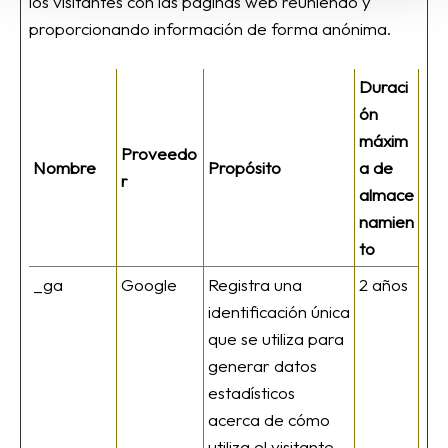
los visitantes con las páginas web reuniendo y
proporcionando información de forma anónima.
Duraci
ón
máxim
Proveedo
Nombre
Propósito
a de
r
almace
namien
to
_ga
Google
Registra una
2 años
identificación única
que se utiliza para
generar datos
estadísticos
acerca de cómo
utiliza el visitante