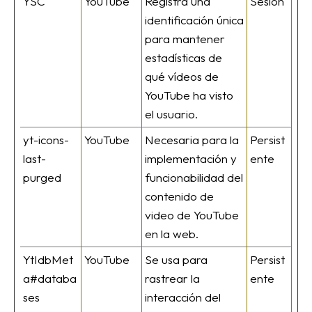
YSC
YouTube
Registra una
Sesión
identificación única
para mantener
estadísticas de
qué vídeos de
YouTube ha visto
el usuario.
yt-icons-
YouTube
Necesaria para la
Persist
last-
implementación y
ente
purged
funcionabilidad del
contenido de
video de YouTube
en la web.
YtIdbMet
YouTube
Se usa para
Persist
a#databa
rastrear la
ente
ses
interacción del