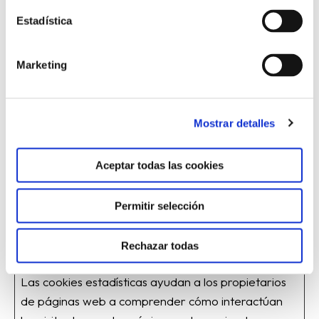
zoom
Microsoft
Utilizada en el
Persist
Estadística
contexto de la
ente
integración del
Marketing
mapa web. La
cookie almacena
la interacción del
Mostrar detalles
usuario con el
mapa con el
Aceptar todas las cookies
objeto de mejorar
su funcionabilidad.
Permitir selección
Estadística (4)
Rechazar todas
Las cookies estadísticas ayudan a los propietarios
de páginas web a comprender cómo interactúan