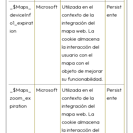
_$Maps_
Microsoft
Utilizada en el
Persist
deviceInf
contexto de la
ente
o1_expirat
integración del
ion
mapa web. La
cookie almacena
la interacción del
usuario con el
mapa con el
objeto de mejorar
su funcionabilidad.
_$Maps_
Microsoft
Utilizada en el
Persist
zoom_ex
contexto de la
ente
piration
integración del
mapa web. La
cookie almacena
la interacción del