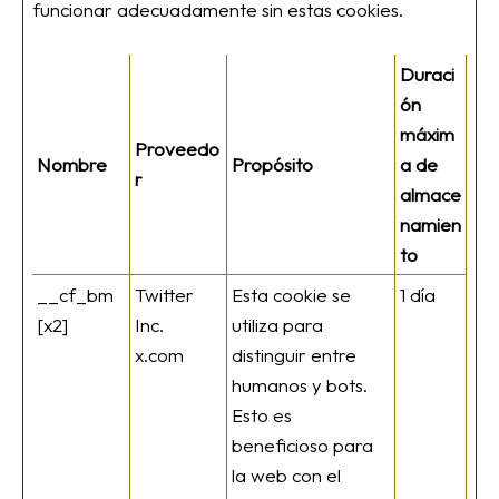
funcionar adecuadamente sin estas cookies.
Duraci
ón
máxim
Proveedo
Nombre
Propósito
a de
r
almace
namien
to
__cf_bm
Twitter
Esta cookie se
1 día
[x2]
Inc.
utiliza para
x.com
distinguir entre
humanos y bots.
Esto es
beneficioso para
la web con el