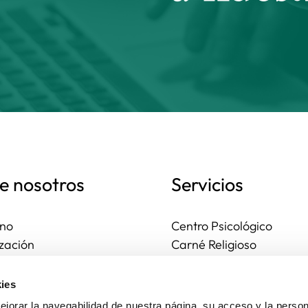
e nosotros
Servicios
no
Centro Psicológico
zación
Carné Religioso
ales y diocesanas
Publicaciones
os seguros
Ayudas
ies
to
Actividades
jorar la navegabilidad de nuestra página, su acceso y la person