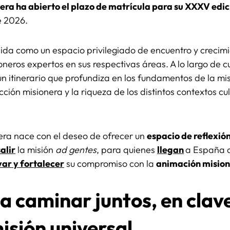
era ha abierto el plazo de matrícula para su XXXV edic
e 2026.
lida como un espacio privilegiado de encuentro y crecim
neros expertos en sus respectivas áreas. A lo largo de c
itinerario que profundiza en los fundamentos de la misi
cción misionera y la riqueza de los distintos contextos c
ra nace con el deseo de ofrecer un
espacio de reflexió
salir
la misión
ad gentes
, para quienes
llegan
a España c
ar y fortalecer
su compromiso con la
animación misio
a caminar juntos, en clave 
misión universal