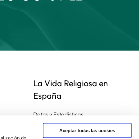
La Vida Religiosa en
España
Datos y Estadísticas
Preguntas frecuentes
Mapa de congregaciones
Aceptar todas las cookies
alización de