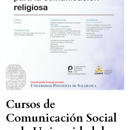
de
la
UPSA
Cursos de
Comunicación Social