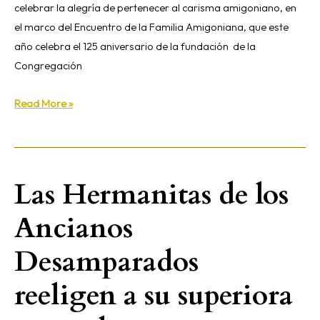
celebrar la alegría de pertenecer al carisma amigoniano, en
el marco del Encuentro de la Familia Amigoniana, que este
año celebra el 125 aniversario de la fundación de la
Congregación
Read More »
Las Hermanitas de los
Las
Hermanitas
Ancianos
de
los
Desamparados
Ancianos
Desamparados
reeligen a su superiora
reeligen