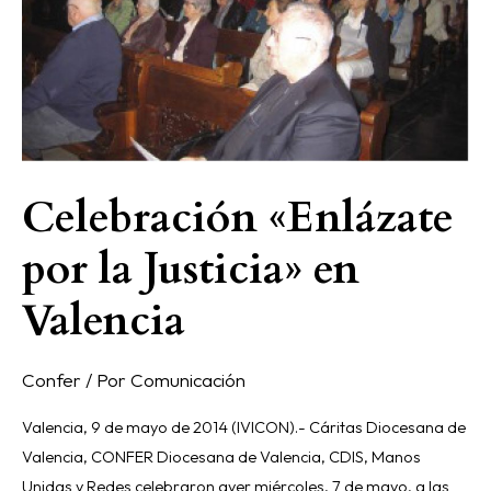
Valencia
Celebración «Enlázate
por la Justicia» en
Valencia
Confer
/ Por
Comunicación
Valencia, 9 de mayo de 2014 (IVICON).- Cáritas Diocesana de
Valencia, CONFER Diocesana de Valencia, CDIS, Manos
Unidas y Redes celebraron ayer miércoles, 7 de mayo, a las