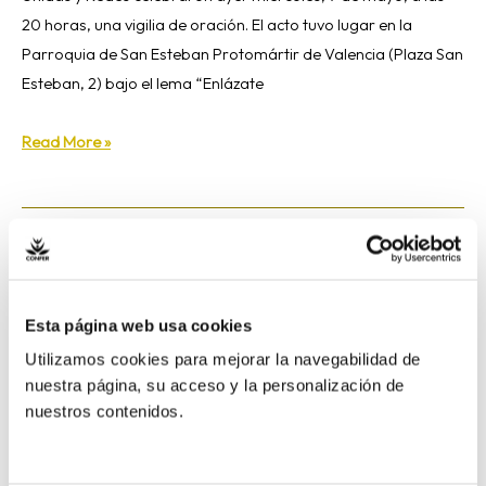
20 horas, una vigilia de oración. El acto tuvo lugar en la
Parroquia de San Esteban Protomártir de Valencia (Plaza San
Esteban, 2) bajo el lema “Enlázate
Read More »
Más
de
Esta página web usa cookies
20
ciudades
Utilizamos cookies para mejorar la navegabilidad de
celebraron
nuestra página, su acceso y la personalización de
nuestros contenidos.
la
Vigilia
convocada