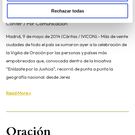
católicas de desarrollo
Rechazar todas
Confer
/ Por
Comunicación
Madrid, 9 de mayo de 2014 (Cáritas / IVICON).- Más de veinte
ciudades de todo el país se sumaron ayer a la celebración de
la Vigilia de Oración por las personas y países más
empobrecidos que, convocada dentro de la Iniciativa
“Enlázate por la Justicia”, recorrió de punta a punta la
geografía nacional: desde Jerez
Read More »
Oración
Oración