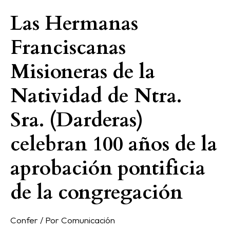
Las Hermanas
Las
Hermanas
Franciscanas
Franciscanas
Misioneras
Misioneras de la
de
la
Natividad de Ntra.
Natividad
Sra. (Darderas)
de
Ntra.
celebran 100 años de la
Sra.
(Darderas)
aprobación pontificia
celebran
de la congregación
100
años
de
Confer
/ Por
Comunicación
la