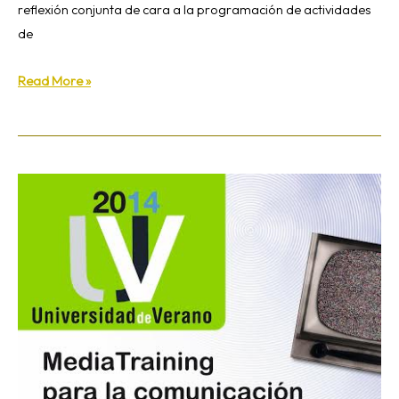
reflexión conjunta de cara a la programación de actividades
de
Read More »
Cursos
de
Comunicación
Social
en
la
Universidad
de
Verano