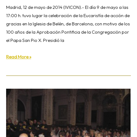
aprobación
Madrid, 12 de mayo de 2014 (IVICON).- El día 9 de mayo a las
pontificia
17:00 h. tuvo lugar la celebración de la Eucaristía de acción de
de
gracias en la Iglesia de Belén, de Barcelona, con motivo de los
la
100 años de la Aprobación Pontificia de la Congregación por
congregación
el Papa San Pio X. Presidió la
Read More »
Celebración
«Enlázate
por
la
Justicia»
en