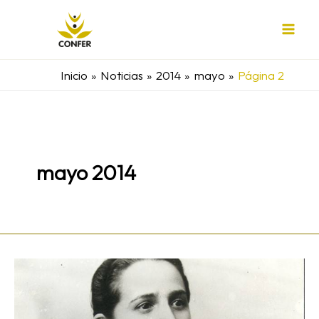
Ir
al
contenido
Inicio
Noticias
2014
mayo
Página 2
mayo 2014
Cien
años
haciendo