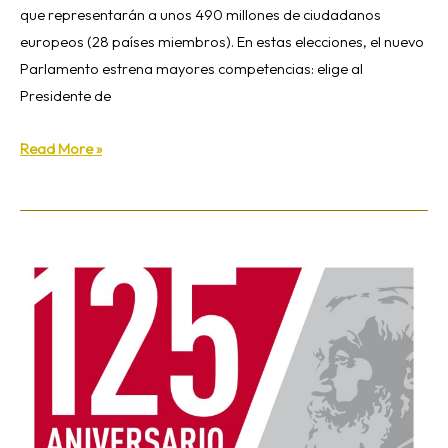
que representarán a unos 490 millones de ciudadanos
europeas
europeos (28 países miembros). En estas elecciones, el nuevo
Parlamento estrena mayores competencias: elige al
Presidente de
Read More »
La
alegría
de
pertenecer
al
carisma
amigoniano