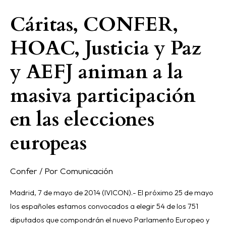
Cáritas, CONFER,
Cáritas,
CONFER,
HOAC, Justicia y Paz
HOAC,
Justicia
y AEFJ animan a la
y
Paz
masiva participación
y
en las elecciones
AEFJ
animan
europeas
a
la
masiva
Confer
/ Por
Comunicación
participación
Madrid, 7 de mayo de 2014 (IVICON).- El próximo 25 de mayo
en
los españoles estamos convocados a elegir 54 de los 751
las
diputados que compondrán el nuevo Parlamento Europeo y
elecciones