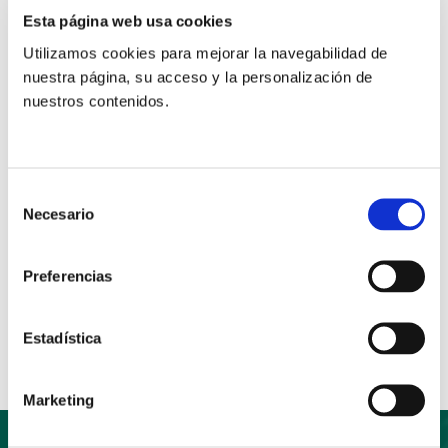
En el interior de la publicación, se ofrecen crónicas de
Esta página web usa cookies
las actividades de la CONFER y de las Regionales y
Utilizamos cookies para mejorar la navegabilidad de
Diocesanas, noticias de los institutos, convocatorias
nuestra página, su acceso y la personalización de
de interés para la Vida Religiosa y, como cierre, una
nuestros contenidos.
entrevista con el Obispo de Málaga, D, Jesús Catalá,
con motivo de su reciente elección como presidente
de la Comisión Episcopal de Vida Consagrada.
Selección
Necesario
de
consentimiento
Preferencias
Anterior
Siguiente
Compartir:
Estadística
Marketing