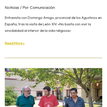
Noticias
/ Por
Comunicación
Entrevista con Domingo Amigo, provincial de los Agustinos en
España, tras la visita de León XIV: «No basta con vivir la
sinodalidad al interior de la vida religiosa»
Read More »
El
sitio
donde
alguien
pregunta
a