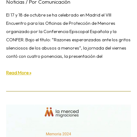
Noticias
/ Por
Comunicación
El 17 y 18 de octubre se ha celebrado en Madrid el VIII
Encuentro para las Oficinas de Protección de Menores
organizado por la Conferencia Episcopal Española y la
CONFER. Bajo el título: “Razones esperanzadas ante los gritos
silenciosos de los abusos a menores”, la jornada del viernes
contó con cuatro ponencias, la presentación del
Read More »
«Un
hogar,
una
esperanza»