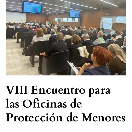
para
las
Oficinas
de
Protección
de
Menores
VIII Encuentro para
las Oficinas de
Protección de Menores