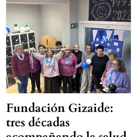
Fundación
Gizaide:
tres
décadas
acompañando
la
salud
mental
Fundación Gizaide:
tres décadas
acompañando la salud