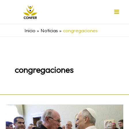
Ir
al
contenido
Inicio
Noticias
congregaciones
congregaciones
Domingo
Amigo,
OSA: