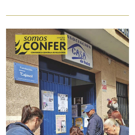
SomosCONFER:
«La
Casa
de
Todos»