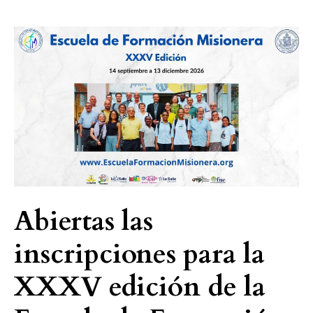
Abiertas
las
inscripciones
para
la
XXXV
edición
de
la
Escuela
Abiertas las
de
inscripciones para la
Formación
Misionera
XXXV edición de la