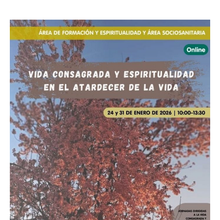
Jornada
conjunta
de
las
áreas
de
Formación
y
Espiritualidad
y
Sociosanitaria
de
la
CONFER