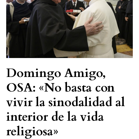
«No
basta
con
vivir
la
sinodalidad
al
interior
Domingo Amigo,
de
la
OSA: «No basta con
vida
religiosa»
vivir la sinodalidad al
interior de la vida
religiosa»