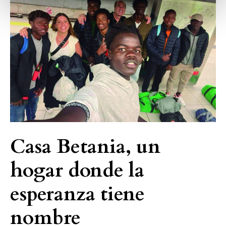
un
hogar
donde
la
esperanza
tiene
nombre
Casa Betania, un
hogar donde la
esperanza tiene
nombre