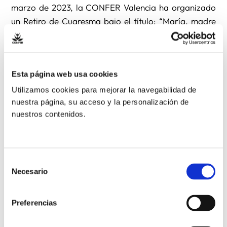
marzo de 2023, la CONFER Valencia ha organizado
un Retiro de Cuaresma bajo el título: “María, madre
del Hijo de Dios. María de Nazaret y su doble
maternidad”. Este encuentro correrá a cargo de
Martín Gelabert, dominico.
Esta página web usa cookies
Utilizamos cookies para mejorar la navegabilidad de
En torno a las 12:00 horas del medio día habrá un
nuestra página, su acceso y la personalización de
encuentro también con el Arzobispo de Valencia
nuestros contenidos.
Enrique Benavent.
El Retiro tendrá lugar en el Colegio Esclavas María
Inmaculada situado en la calle Ayora, 24 de Valencia.
Selección
Necesario
de
consentimiento
Para llevar a cabo la inscripción pincha en el
Preferencias
siguiente
enlace