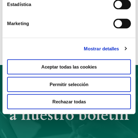
Estadística
Marketing
Anterior
Siguiente
Compartir:
Mostrar detalles
Aceptar todas las cookies
Permitir selección
Suscríbete
Rechazar todas
a nuestro boletín