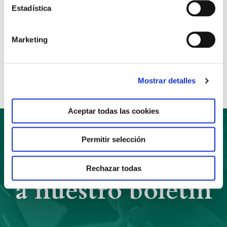
Estadística
Marketing
Anterior
Siguiente
Compartir:
Mostrar detalles
Aceptar todas las cookies
Permitir selección
Suscríbete
Rechazar todas
a nuestro boletín