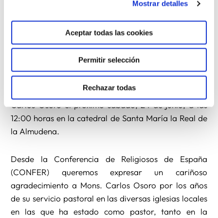
Mostrar detalles
Finalmente, manifiesta su agradecimiento a toda la
Iglesia que camina en Madrid, a Dios y al Santo
Aceptar todas las cookies
Padre, a los obispos, sacerdotes y diáconos y a todo
el laicado de la diócesis.
Permitir selección
La archidiócesis de Madrid celebrará una Eucaristía
Rechazar todas
de acción de gracias por el ministerio del cardenal
Carlos Osoro el próximo sábado, 24 de junio, a las
12:00 horas en la catedral de Santa María la Real de
la Almudena.
Desde la Conferencia de Religiosos de España
(CONFER) queremos expresar un cariñoso
agradecimiento a Mons. Carlos Osoro por los años
de su servicio pastoral en las diversas iglesias locales
en las que ha estado como pastor, tanto en la