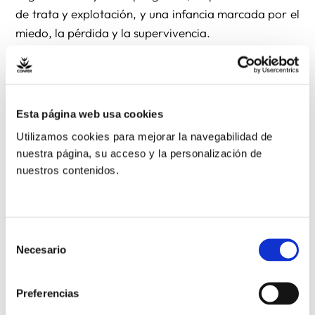
de trata y explotación, y una infancia marcada por el
miedo, la pérdida y la supervivencia.
El papel de las
organizaciones
Esta página web usa cookies
Utilizamos cookies para mejorar la navegabilidad de
dedicadas a la
nuestra página, su acceso y la personalización de
nuestros contenidos.
protección infantil
es
clave
Selección
Necesario
de
En este contexto, organizaciones humanitarias y
consentimiento
congregaciones religiosas desempeñan un papel
Preferencias
fundamental en la protección de la infancia. A través