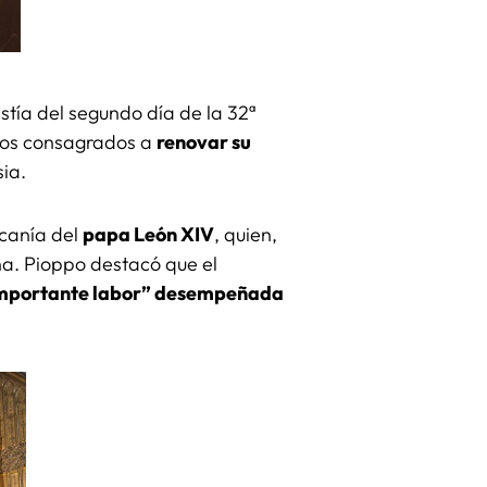
istía del segundo día de la 32ª
los consagrados a
renovar su
sia.
rcanía del
papa León XIV
, quien,
ña. Pioppo destacó que el
importante labor” desempeñada