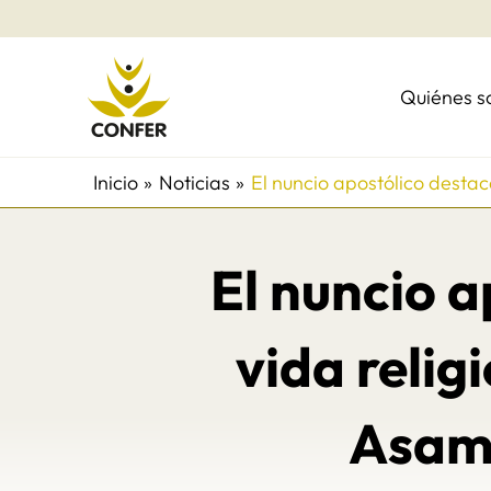
Ir
al
contenido
Quiénes 
Inicio
Noticias
El nuncio apostólico desta
El nuncio a
vida relig
Asam