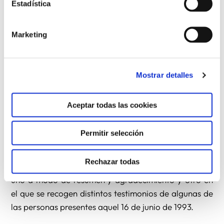
Estadística
El 16 de junio se ha cumplido treinta años desde la
canonización de San Enrique de Ossó y Cervelló por
Marketing
parte del Papa Juan Pablo II, en la plaza de Colón
(Madrid, España). San Enrique de Ossó, fundador de
la Compañía de Santa Teresa de Jesús, fue un
Mostrar detalles
hombre con gran celo apostólico que descubrió en
Santa Teresa de Jesús la fuerza de su espiritualidad y
Aceptar todas las cookies
la capacidad de la mujer para evangelizar y
transformar la sociedad.
Permitir selección
Con motivo del aniversario la Compañía de Santa
Rechazar todas
Teresa de Jesús ha elaborado unos vídeos sobre ello,
uno a modo de resumen y agradecimiento y otro en
el que se recogen distintos testimonios de algunas de
las personas presentes aquel 16 de junio de 1993.