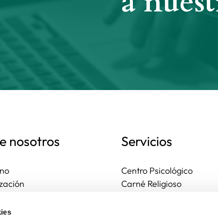
a nuest
e nosotros
Servicios
no
Centro Psicológico
zación
Carné Religioso
ales y diocesanas
Publicaciones
os seguros
Ayudas
ies