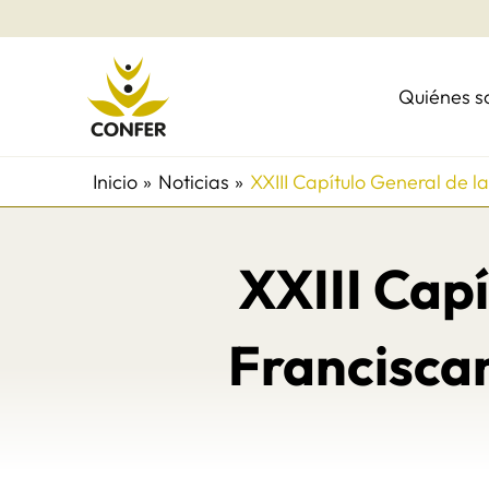
Ir
al
contenido
Quiénes 
Inicio
Noticias
XXIII Capítulo General de 
XXIII Cap
Franciscan