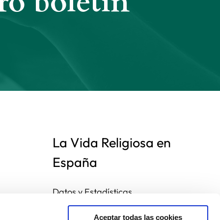
ro boletín
La Vida Religiosa en
España
Datos y Estadísticas
Preguntas frecuentes
Mapa de congregaciones
Aceptar todas las cookies