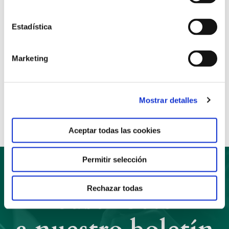
Estadística
Puedes ver la guía entera
aquí
Marketing
Anterior
Siguiente
Compartir:
Mostrar detalles
Aceptar todas las cookies
Permitir selección
Suscríbete
Rechazar todas