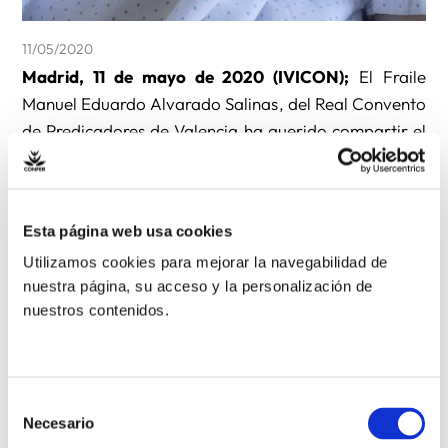
11/05/2020
Madrid, 11 de mayo de 2020 (IVICON);
El Fraile
Manuel Eduardo Alvarado Salinas, del Real Convento
de Predicadores de Valencia ha querido compartir el
proceso de recuperación que está teniendo tras estar
contagiado por el COVID-19.
Esta página web usa cookies
Este testimonio es un escrito originalmente publicado
Utilizamos cookies para mejorar la navegabilidad de
hace unos días en un sencillo blog de los estudiantes
nuestra página, su acceso y la personalización de
dominicos.
nuestros contenidos.
“Estoy seguro hasta el día de hoy, que la mano de la
Virgen me ayudó a salir del hospital y con un
Selección
resultado negativo en la segunda prueba del
Necesario
de
coronavirus. Gracias a ella ese médico entró sin