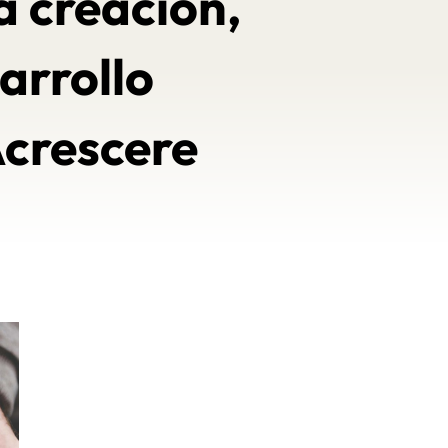
la creación,
arrollo
Acrescere