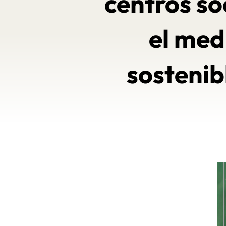
centros soc
el med
sostenib