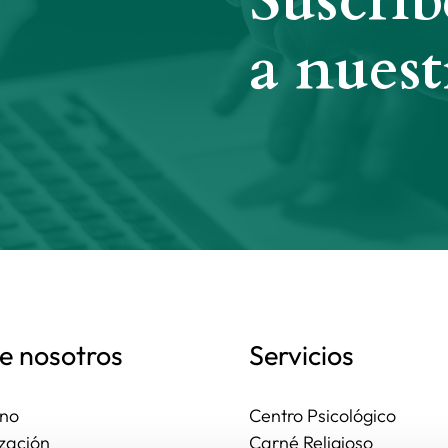
Suscríb
a nuest
e nosotros
Servicios
no
Centro Psicológico
zación
Carné Religioso