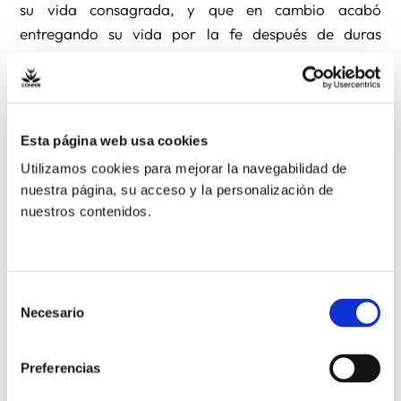
su vida consagrada, y que en cambio acabó
entregando su vida por la fe después de duras
torturas.
El sábado 18 de junio a las 11, entrarán a formar
parte del elenco de los beatos, y es una buena
Esta página web usa cookies
oportunidad para agradecer a Dios por su vida.
Utilizamos cookies para mejorar la navegabilidad de
nuestra página, su acceso y la personalización de
Ese día la eucaristía será presidida por S. Em.
nuestros contenidos.
Cardenal Marcello Semeraro, Prefecto de la
Congregación para las Causas de los Santos. Al
día siguiente, domingo 19, el Maestro de la Orden de
Selección
Predicadores presidirá una Eucaristía de acción
Necesario
de
de gracias por la beatificación
consentimiento
en la iglesia de San Jacinto a las 12 de la mañana.
Preferencias