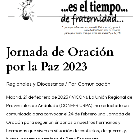
de
Oración
por
la
Paz
Jornada de Oración
2023
por la Paz 2023
Regionales y Diocesanas
/ Por
Comunicación
Madrid, 21 de febrero de 2023 (IVICON); La Unión Regional de
Provinciales de Andalucía (CONFER URPA), ha redactado un
comunicado para convocar el 24 de febrero una Jornada de
Oración para seguir uniéndonos a nuestros hermanos y
hermanas que viven en situación de conflictos, de guerra, y,
juntos, abramos caminos de Paz y Esperanza.