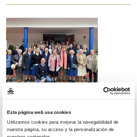
Retiro
de
Adviento
de
la
CONFER
Tenerife
Retiro de Adviento de
la CONFER Tenerife
Esta página web usa cookies
Utilizamos cookies para mejorar la navegabilidad de
nuestra página, su acceso y la personalización de
Regionales y Diocesanas
/ Por
Comunicación
nuestros contenidos.