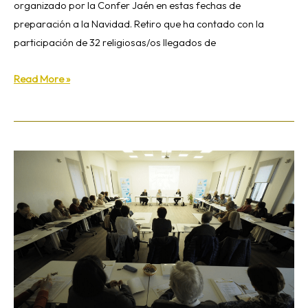
organizado por la Confer Jaén en estas fechas de
preparación a la Navidad. Retiro que ha contado con la
participación de 32 religiosas/os llegados de
Read More »
68
asamblea
regional
de
la
CONFER-
CLAC