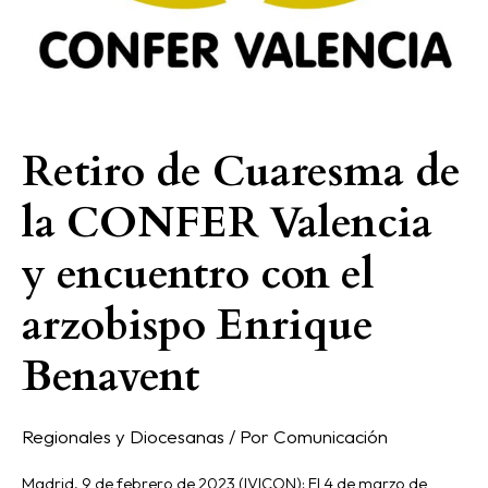
arzobispo
Enrique
Benavent
Retiro de Cuaresma de
la CONFER Valencia
y encuentro con el
arzobispo Enrique
Benavent
Regionales y Diocesanas
/ Por
Comunicación
Madrid, 9 de febrero de 2023 (IVICON); El 4 de marzo de