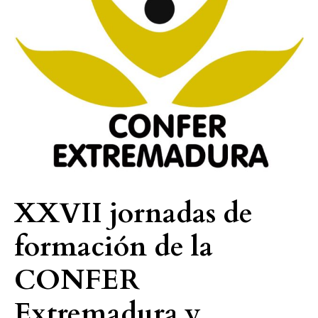
CONFER
Extremadura
y
asamblea
regional
XXVII jornadas de
formación de la
CONFER
Extremadura y