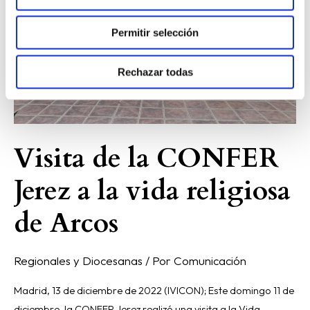
a
la
Permitir selección
vida
religiosa
Rechazar todas
de
Arcos
Visita de la CONFER
Jerez a la vida religiosa
de Arcos
Regionales y Diocesanas
/ Por
Comunicación
Madrid, 13 de diciembre de 2022 (IVICON); Este domingo 11 de
diciembre, la CONFER Jerez realizó una visita a la Vida