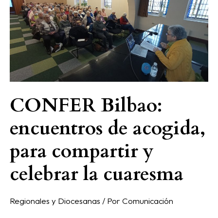
encuentros
de
acogida,
para
compartir
y
celebrar
la
CONFER Bilbao:
cuaresma
encuentros de acogida,
para compartir y
celebrar la cuaresma
Regionales y Diocesanas
/ Por
Comunicación