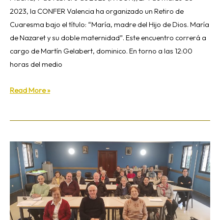
2023, la CONFER Valencia ha organizado un Retiro de
Cuaresma bajo el título: “María, madre del Hijo de Dios. María
de Nazaret y su doble maternidad”. Este encuentro correrá a
cargo de Martín Gelabert, dominico. En torno a las 12:00
horas del medio
Read More »
Asamblea
general
de
la
CONFER
Getafe