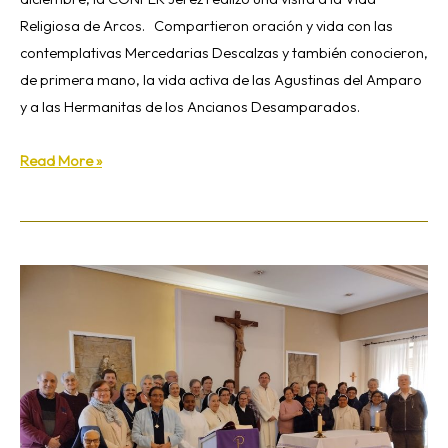
Religiosa de Arcos. Compartieron oración y vida con las
contemplativas Mercedarias Descalzas y también conocieron,
de primera mano, la vida activa de las Agustinas del Amparo
y a las Hermanitas de los Ancianos Desamparados.
Read More »
Retiro
de
Adviento
2022
de
la
CONFER