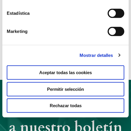
Para descargar los materiales pincha
aquí
Estadística
Marketing
Anterior
Siguiente
Compartir:
Mostrar detalles
Aceptar todas las cookies
Permitir selección
Suscríbete
Rechazar todas
a nuestro boletín