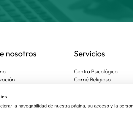
e nosotros
Servicios
no
Centro Psicológico
zación
Carné Religioso
ales y diocesanas
Publicaciones
os seguros
Ayudas
ies
to
Actividades
jorar la navegabilidad de nuestra página, su acceso y la person
Asesoría Jurídica
Ejercicios espirituales