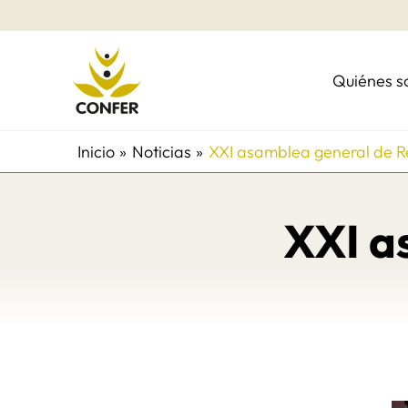
Ir
al
contenido
Quiénes 
Inicio
Noticias
XXI asamblea general de 
XXI a