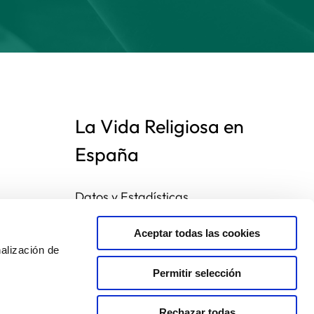
La Vida Religiosa en
España
Datos y Estadísticas
Preguntas frecuentes
Mapa de congregaciones
Aceptar todas las cookies
alización de
Permitir selección
Rechazar todas