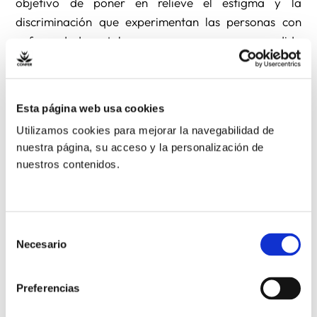
objetivo de poner en relieve el estigma y la
discriminación que experimentan las personas con
enfermedad mental y que, en mayor o menor medida
dependiendo de cada realidad, repercuten en sus
oportunidades educativas, sus ingresos, sus
perspectivas laborales, sus relaciones sociales…
Esta página web usa cookies
Utilizamos cookies para mejorar la navegabilidad de
La desigualdad, sea del tipo que sea: social,
nuestra página, su acceso y la personalización de
económica, de género… nos afecta a todos y están en
nuestros contenidos.
nuestra mano eliminar estas disparidades y
garantizar que las personas con enfermedad mental
estén completamente integradas en todos los
Selección
aspectos de la vida.
Necesario
de
consentimiento
El encuentro comenzará a las 15:30 horas. Puedes
Preferencias
participar en el webinar pinchando en el siguiente
enlace