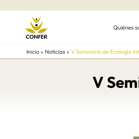
Ir
al
contenido
Quiénes 
Inicio
Noticias
V Seminario de Ecología Int
V Semi