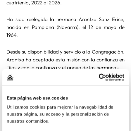
cuatrienio, 2022 al 2026.
Ha sido reelegida la hermana Arantxa Sanz Erice,
nacida en Pamplona (Navarra), el 12 de mayo de
1964.
Desde su disponibilidad y servicio a la Congregación,
Arantxa ha aceptado esta misión con la confianza en
Dios y con la confianza y el apoyo de las hermanas.
La Congregación agradece de todo corazón, su
disponibilidad, su ser mujer de esperanza y profecía,
Esta página web usa cookies
con la certeza que le sostiene el amor de Dios y el
Utilizamos cookies para mejorar la navegabilidad de
saber que cuenta con todos nosotros. Sabemos que
nuestra página, su acceso y la personalización de
la Ruah le seguirá acompañando con su sabiduría, su
nuestros contenidos.
luz, su fuerza, su amor… para vivir juntos este hoy de