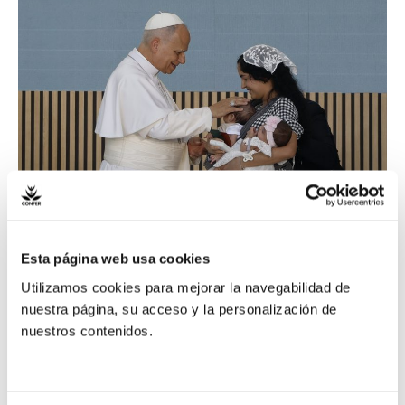
León
XIV:
«Los
pobres
no
son
un
problema
que
resolver,
sino
Esta página web usa cookies
León XIV: «Los pobres
hermanos
Utilizamos cookies para mejorar la navegabilidad de
en
nuestra página, su acceso y la personalización de
no son un problema
quienes
nuestros contenidos.
Cristo
que resolver, sino
nos
sale