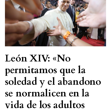
permitamos
que
la
soledad
y
el
abandono
se
León XIV: «No
normalicen
en
permitamos que la
la
vida
soledad y el abandono
de
los
se normalicen en la
adultos
vida de los adultos
mayores»