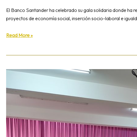
El Banco Santander ha celebrado su gala solidaria donde ha r
proyectos de economía social, inserción socio-laboral e iguald
Read More »
La
Casa
de
Todos:
Un
hogar
donde
acoger,