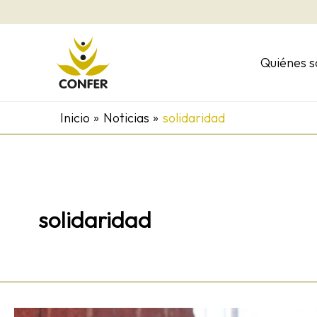
Ir
al
contenido
Quiénes 
Inicio
Noticias
solidaridad
solidaridad
La