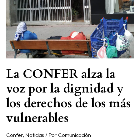
la
voz
por
la
dignidad
y
los
derechos
La CONFER alza la
de
los
voz por la dignidad y
más
vulnerables
los derechos de los más
vulnerables
Confer
,
Noticias
/ Por
Comunicación