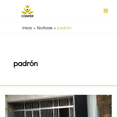
Ir
al
contenido
Inicio
Noticias
padrón
padrón
La
CONFER
alza