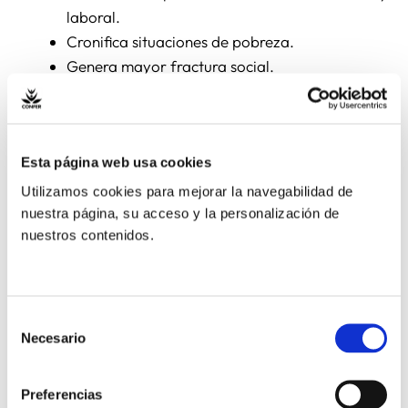
laboral.
Cronifica situaciones de pobreza.
Genera mayor fractura social.
El acceso al transporte no es un privilegio, sino una
herramienta básica para la participación en la vida
social. Igualmente, las pertenencias de una persona
Esta página web usa cookies
sin hogar no son objetos prescindibles, sino su
único
Utilizamos cookies para mejorar la navegabilidad de
espacio de seguridad e identidad
.
nuestra página, su acceso y la personalización de
nuestros contenidos.
La actuación sobre las personas sin hogar no puede
basarse en criterios de orden público que invisibilicen
su realidad, sino en
políticas integrales de
Selección
acompañamiento y protección
.
Necesario
de
consentimiento
Doctrina Social de la
Preferencias