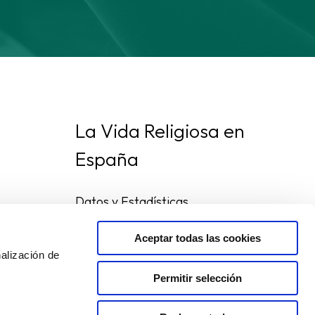
La Vida Religiosa en
España
Datos y Estadísticas
Preguntas frecuentes
Mapa de congregaciones
Aceptar todas las cookies
alización de
Permitir selección