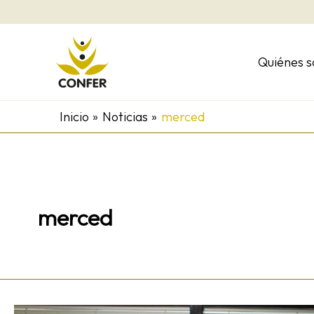
Ir
al
contenido
Quiénes 
Inicio
Noticias
merced
merced
«No