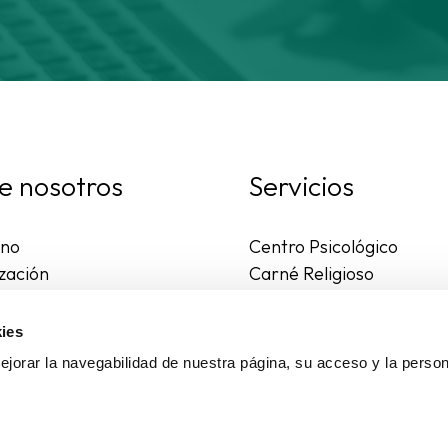
e nosotros
Servicios
rno
Centro Psicológico
zación
Carné Religioso
ales y diocesanas
Publicaciones
os seguros
Ayudas
ies
to
Actividades
jorar la navegabilidad de nuestra página, su acceso y la person
Asesoría Jurídica
Ejercicios espirituales