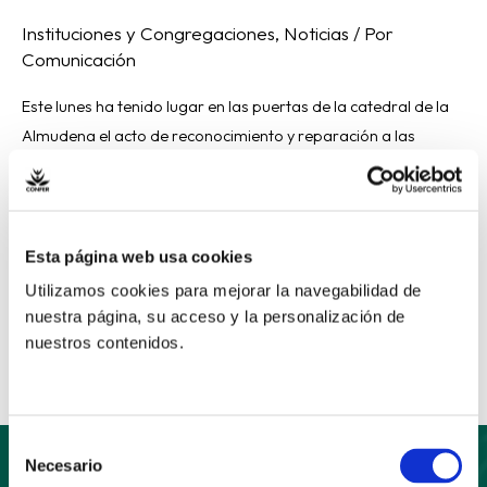
Instituciones y Congregaciones
,
Noticias
/ Por
Comunicación
Este lunes ha tenido lugar en las puertas de la catedral de la
Almudena el acto de reconocimiento y reparación a las
personas víctimas de abuso en nuestra Iglesia que ha
organizado la Archidiócesis de Madrid. Centenares de
personas, a los que se unieron representantes de la CONFER
nacional y de la CONFER centro, asistieron […]
Esta página web usa cookies
Utilizamos cookies para mejorar la navegabilidad de
Read More »
nuestra página, su acceso y la personalización de
nuestros contenidos.
Selección
Necesario
de