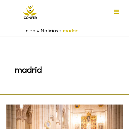
Ir
al
contenido
Inicio
Noticias
madrid
madrid
«Nos
hemos
resistido