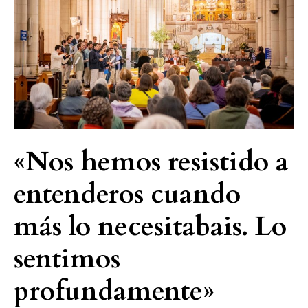
a
entenderos
cuando
más
lo
necesitabais.
Lo
sentimos
«Nos hemos resistido a
profundamente»
entenderos cuando
más lo necesitabais. Lo
sentimos
profundamente»