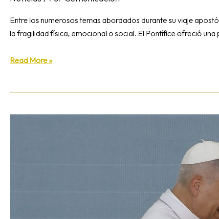
Entre los numerosos temas abordados durante su viaje apostó
la fragilidad física, emocional o social. El Pontífice ofreció u
Read More »
León
XIV:
«Los
pobres
no
son
un
problema