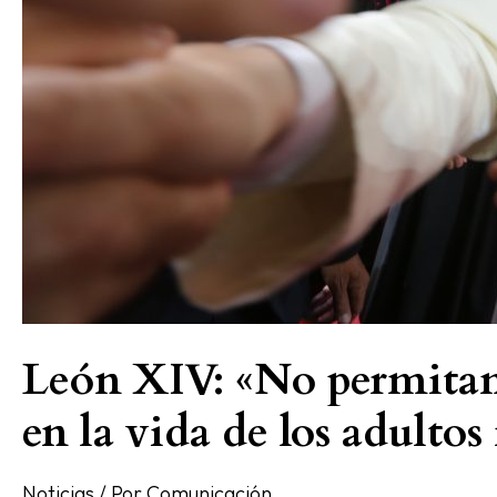
de
los
adultos
mayores»
León XIV: «No permitam
en la vida de los adulto
Noticias
/ Por
Comunicación