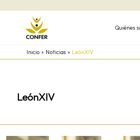
Ir
al
contenido
Quiénes 
Inicio
Noticias
LeónXIV
LeónXIV
SomosCONFER: