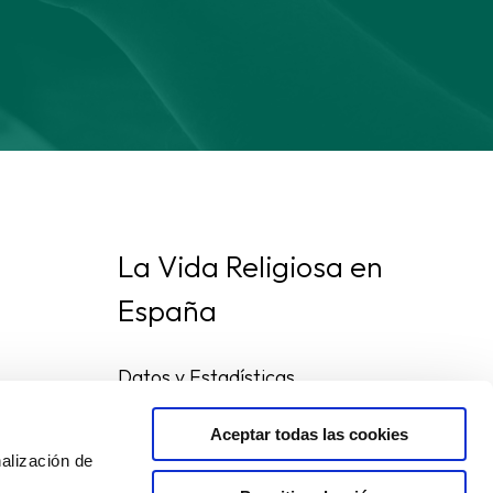
La Vida Religiosa en
España
Datos y Estadísticas
Preguntas frecuentes
Mapa de congregaciones
Aceptar todas las cookies
alización de