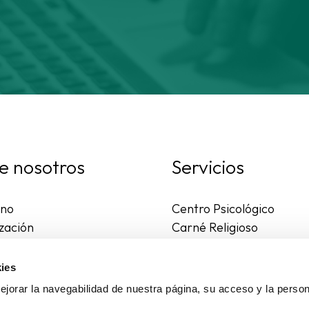
e nosotros
Servicios
rno
Centro Psicológico
zación
Carné Religioso
ales y diocesanas
Publicaciones
os seguros
Ayudas
ies
to
Actividades
jorar la navegabilidad de nuestra página, su acceso y la person
Asesoría Jurídica