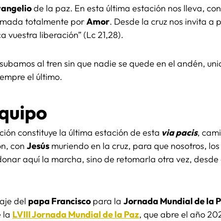
angelio
de la paz. En esta última estación nos lleva, co
ramada totalmente por
Amor
. Desde la cruz nos invita a 
 vuestra liberación” (Lc 21,28).
subamos al tren sin que nadie se quede en el andén, uni
empre el último.
Equipo
ción constituye la última estación de esta
via pacis
, cam
ón, con
Jesús
muriendo en la cruz, para que nosotros, los
nar aquí la marcha, sino de retomarla otra vez, desde e
aje del
papa Francisco
para la
Jornada Mundial de la 
e la
LVIII Jornada Mundial de la Paz
, que abre el año 20