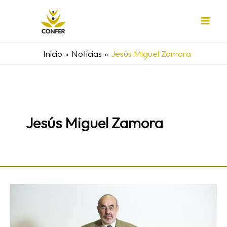
Ir
al
contenido
Inicio
Noticias
Jesús Miguel Zamora
Jesús Miguel Zamora
Gracias
por
ser