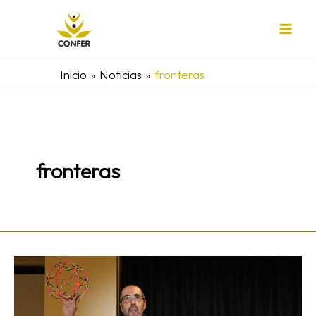
Ir
al
contenido
Inicio
Noticias
fronteras
fronteras
Estar
en
las