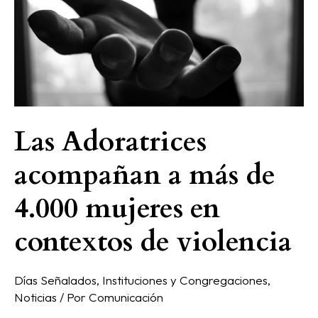
a
más
de
4.000
mujeres
en
contextos
Las Adoratrices
de
violencia
acompañan a más de
4.000 mujeres en
contextos de violencia
Días Señalados
,
Instituciones y Congregaciones
,
Noticias
/ Por
Comunicación