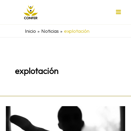
Ir
al
contenido
Inicio
Noticias
explotación
explotación
Las
Adoratrices
acompañan