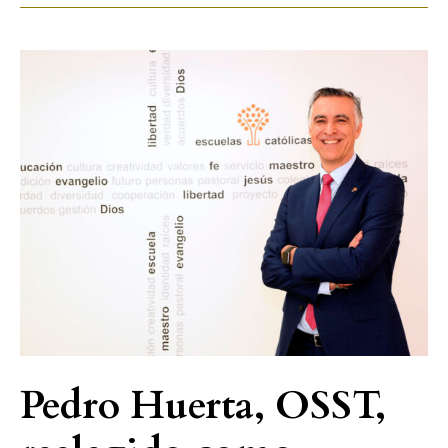
Pedro
Huerta,
OSST,
reelegido
como
secretario
general
de
Escuelas
Católicas
Pedro Huerta, OSST,