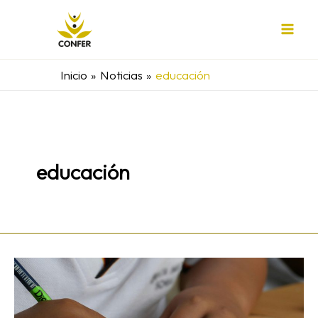
Ir
al
contenido
Inicio
Noticias
educación
educación
«Los
centros
concertados