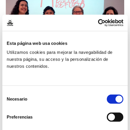
nueva
campaña
de
Entreculturas
y
Esta página web usa cookies
Alboan
Utilizamos cookies para mejorar la navegabilidad de
nuestra página, su acceso y la personalización de
nuestros contenidos.
‘Escuela Refugio’,
nueva campaña de
Selección
Necesario
de
Entreculturas y Alboan
consentimiento
Preferencias
Instituciones y Congregaciones
,
Noticias
/ Por