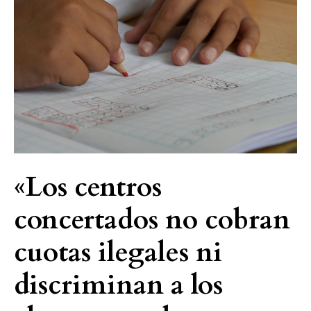
no
cobran
cuotas
ilegales
ni
discriminan
a
los
alumnos
en
«Los centros
los
concertados no cobran
procesos
de
cuotas ilegales ni
admisión»
discriminan a los