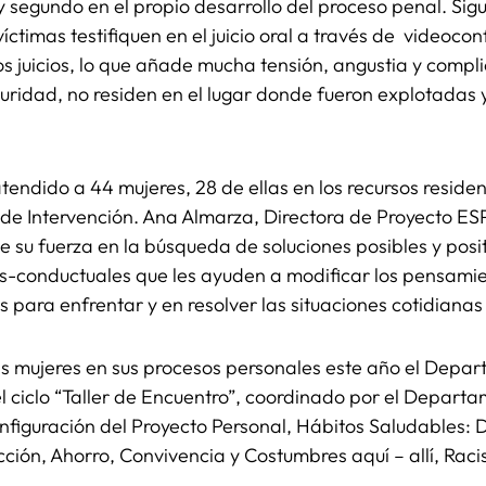
 y segundo en el propio desarrollo del proceso penal. Si
ctimas testifiquen en el juicio oral a través de videoconf
s juicios, lo que añade mucha tensión, angustia y compl
uridad, no residen en el lugar donde fueron explotadas 
ndido a 44 mujeres, 28 de ellas en los recursos residenci
 de Intervención. Ana Almarza, Directora de Proyecto 
 fuerza en la búsqueda de soluciones posibles y positi
as-conductuales que les ayuden a modificar los pensamie
s para enfrentar y en resolver las situaciones cotidianas y
las mujeres en sus procesos personales este año el Depa
ciclo “Taller de Encuentro”, coordinado por el Departam
configuración del Proyecto Personal, Hábitos Saludables
ción, Ahorro, Convivencia y Costumbres aquí – allí, Racis