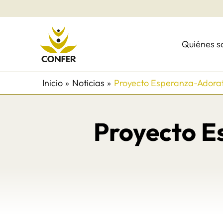
Ir
al
contenido
Quiénes 
Inicio
Noticias
Proyecto Esperanza-Adorat
Proyecto E