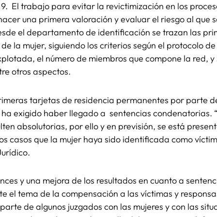
 9. El trabajo para evitar la revictimización en los proc
 hacer una primera valoración y evaluar el riesgo al que 
esde el departamento de identificación se trazan las pr
 de la mujer, siguiendo los criterios según el protocolo d
xplotada, el número de miembros que compone la red, y 
tre otros aspectos.
rimeras tarjetas de residencia permanentes por parte d
e ha exigido haber llegado a sentencias condenatorias.
lten absolutorias, por ello y en previsión, se está pres
los casos que la mujer haya sido identificada como vícti
urídico.
ances y una mejora de los resultados en cuanto a senten
el tema de la compensación a las víctimas y responsabil
 parte de algunos juzgados con las mujeres y con las situ