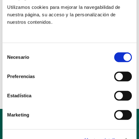
vivirse, desde el Espíritu y la confianza, como
Utilizamos cookies para mejorar la navegabilidad de
oportunidad de crecimiento y creatividad.
nuestra página, su acceso y la personalización de
nuestros contenidos.
Puedes descargar esta guía pinchando en el siguiente
enlace
Selección
Necesario
de
consentimiento
Anterior
Siguiente
Preferencias
Compartir:
Estadística
Marketing