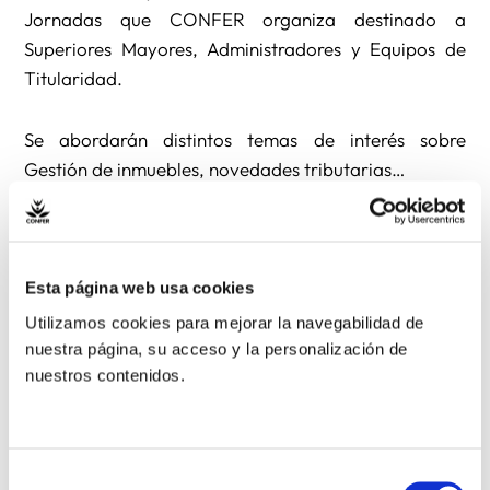
Jornadas que CONFER organiza destinado a
Superiores Mayores, Administradores y Equipos de
Titularidad.
Se abordarán distintos temas de interés sobre
Gestión de inmuebles, novedades tributarias…
Jornada de reflexión sobre la Exhortación
Apostólica Evangelii Gaudium
Esta página web usa cookies
La Conferencia Española de Religiosos ha
Utilizamos cookies para mejorar la navegabilidad de
nuestra página, su acceso y la personalización de
organizado para el sábado día 1 de marzo, una
nuestros contenidos.
jornada sobre la Exhortación Apostólica “Evangelii
Gaudium” del Papa Francisco.
La Jornada pretende reflexionar sobre las llamadas y
Selección