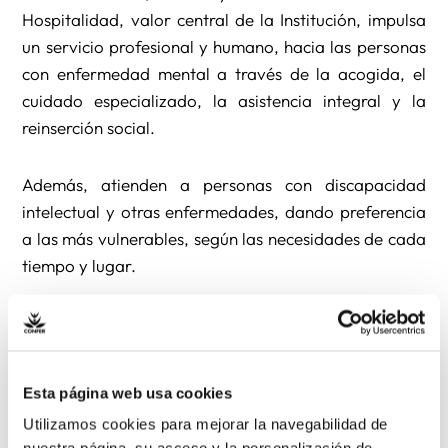
Hospitalidad, valor central de la Institución, impulsa
un servicio profesional y humano, hacia las personas
con enfermedad mental a través de la acogida, el
cuidado especializado, la asistencia integral y la
reinserción social.
Además, atienden a personas con discapacidad
intelectual y otras enfermedades, dando preferencia
a las más vulnerables, según las necesidades de cada
tiempo y lugar.
La Institución, fiel a sus orígenes, desarrolla la misión
hospitalaria derivada del legado de su fundador, san
Benito Menni, quien enriqueció a la Iglesia y a la
Esta página web usa cookies
sociedad con este enfoque de atención, a las
Utilizamos cookies para mejorar la navegabilidad de
personas con enfermedad mental de su tiempo, e