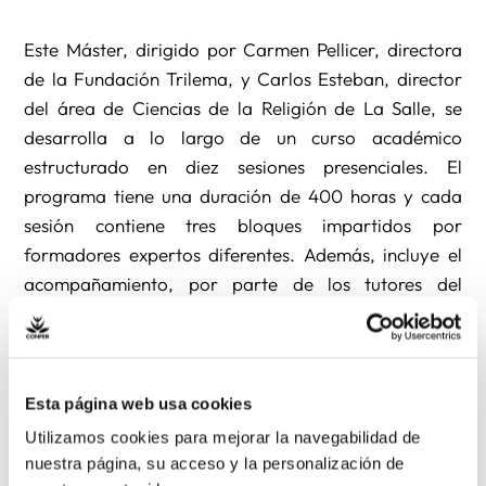
Este Máster, dirigido por Carmen Pellicer, directora
de la Fundación Trilema, y Carlos Esteban, director
del área de Ciencias de la Religión de La Salle, se
desarrolla a lo largo de un curso académico
estructurado en diez sesiones presenciales. El
programa tiene una duración de 400 horas y cada
sesión contiene tres bloques impartidos por
formadores expertos diferentes. Además, incluye el
acompañamiento, por parte de los tutores del
posgrado, del profesorado participante en sus
propios centros para facilitar un seguimiento del
proceso de evaluación e implementación de los
contenidos en el proyecto pastoral. Los alumnos
Esta página web usa cookies
trabajarán su propio porfolio pastoral como
Utilizamos cookies para mejorar la navegabilidad de
herramienta básica de síntesis personal de los
nuestra página, su acceso y la personalización de