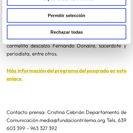
Entre los especialistas en pastoral, participan en el
Permitir selección
programa de formación el coordinador de Pastoral
de la Fundación Trilema, Martín Varela; Óscar
Rechazar todas
Alonso, de la Fundación Educación Católica; y el
carmelita descalzo Fernando Donaire, sacerdote y
periodista, entre otros.
Más información del programa del posgrado en este
enlace
.
Contacto prensa: Cristina Cebrián Departamento de
Comunicación media@fundaciontrilema.org Tels. 639
603 399 – 963 327 392