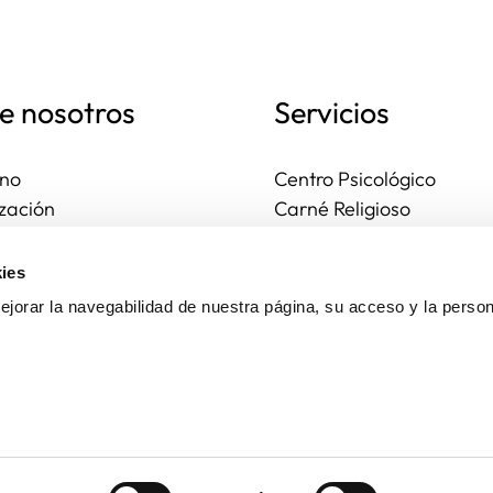
e nosotros
Servicios
no
Centro Psicológico
zación
Carné Religioso
ales y diocesanas
Publicaciones
os seguros
Ayudas
ies
to
Actividades
jorar la navegabilidad de nuestra página, su acceso y la person
Asesoría Jurídica
Ejercicios espirituales