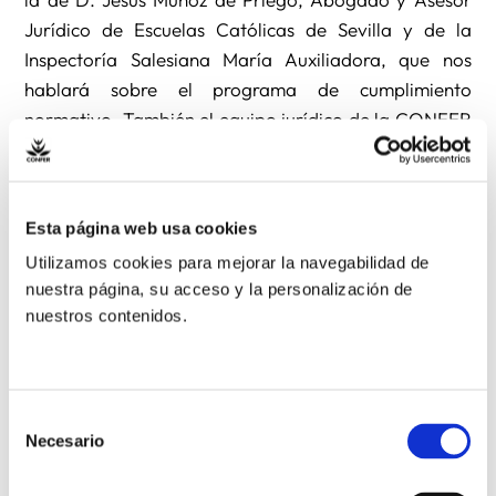
Jurídico de Escuelas Católicas de Sevilla y de la
Inspectoría Salesiana María Auxiliadora, que nos
hablará sobre el programa de cumplimiento
normativo. También el equipo jurídico de la CONFER
abordará en una mesa redonda temas como los
requerimientos de las entidades bancarias,
arrendamientos, hipotecas, catastro o cotizaciones al
Esta página web usa cookies
RETA.
Utilizamos cookies para mejorar la navegabilidad de
nuestra página, su acceso y la personalización de
El objetivo de la Jornada es continuar ofreciendo a
nuestros contenidos.
los Administradores de los Institutos, Superiores
Mayores y Equipos de Titularidad formación
permanente y actualizada a nivel administrativo.
Selección
Necesario
de
El encuentro se celebrará en la casa de las Religiosas
consentimiento
del Amor de Dios, situada en la calle Asura número