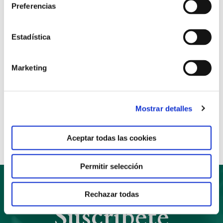
Preferencias
90 de Madrid.
Para más información e inscripción pincha en el
Estadística
siguiente
enlace
Marketing
Anterior
Siguiente
Mostrar detalles
Compartir:
Aceptar todas las cookies
Permitir selección
Rechazar todas
Suscríbete