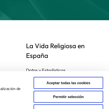
La Vida Religiosa en
España
Datos y Estadísticas
Preguntas frecuentes
Mapa de congregaciones
Aceptar todas las cookies
alización de
Permitir selección