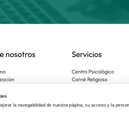
e nosotros
Servicios
no
Centro Psicológico
zación
Carné Religioso
ales y diocesanas
Publicaciones
os seguros
Ayudas
ies
to
Actividades
jorar la navegabilidad de nuestra página, su acceso y la person
Asesoría Jurídica
Ejercicios espirituales