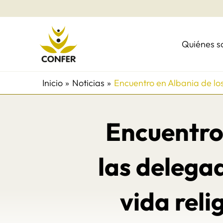
Ir
al
contenido
Quiénes 
Inicio
Noticias
Encuentro en Albania de lo
Encuentro 
las delegad
vida rel