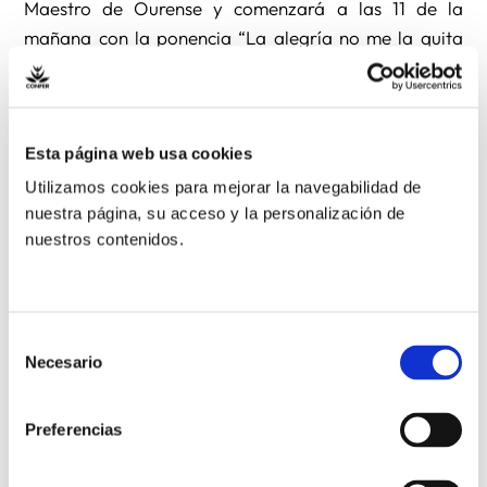
Maestro de Ourense y comenzará a las 11 de la
mañana con la ponencia “La alegría no me la quita
nadie: la alegría de ir tras Jesús” a cargo de Gerardo
Luis Martín Sánchez, Prior del Monasterio de Oseira,
que mantendrá un diálogo con los participantes tras
la comida.
Esta página web usa cookies
Utilizamos cookies para mejorar la navegabilidad de
nuestra página, su acceso y la personalización de
Por la tarde se celebrará un concierto-oración en el
nuestros contenidos.
Colegio Santa Teresa de Jesús con el grupo Ain
Karem, finalizando el encuentro en la Catedrla con la
celebración de la Vigilia de Pentecostés presidida por
el Obispo de Ourense.
Selección
Necesario
de
consentimiento
Quienes deseen participar deben inscribirse antes del
21 de mayo en el correo:
Preferencias
vidaconsagrada@obispadodeourense.com