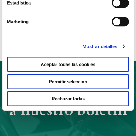
Estadística
Anterior
Siguiente
Marketing
Compartir:
Mostrar detalles
Aceptar todas las cookies
Permitir selección
Suscríbete
Rechazar todas
a nuestro boletín