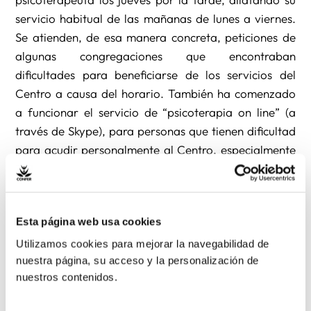
servicio habitual de las mañanas de lunes a viernes.
Se atienden, de esa manera concreta, peticiones de
algunas congregaciones que encontraban
dificultades para beneficiarse de los servicios del
Centro a causa del horario. También ha comenzado
a funcionar el servicio de “psicoterapia on line” (a
través de Skype), para personas que tienen dificultad
para acudir personalmente al Centro, especialmente
para misioneros que se encuentran fuera de España.
Para concretar una cita basta llamar al teléfono 91
Esta página web usa cookies
519 5656 o escribir a la dirección sec.psi@confer.es
Utilizamos cookies para mejorar la navegabilidad de
nuestra página, su acceso y la personalización de
nuestros contenidos.
Anterior
Siguiente